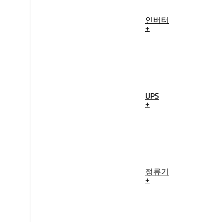
인버터
+
UPS
+
정류기
+