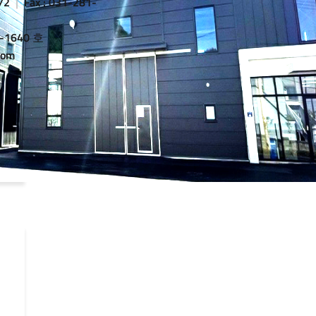
872
|
Fax : 031-281-
1640 호
.com