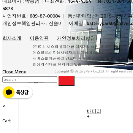
대표이사 : 박홍범
|
대표전화 : 1644-4394
|
Tel : 031-281-5
5873
사업자번호 : 689-87-00084
|
통신판매업 : 제 2019-용인기흥-
개인정보책임관리자 : 진솔미
|
이메일 : batterypark0@naver
회사소개
이용약관
개인정보처리방침
(주)이니시스의 결제대금 예치서비스인 이니페이
에스크로의 이용사용자로 등록하여 에스크로
서비스를 제공하고 있으며, 귀하의 결제 정보의 보안이
최상의 상태로 유지되고 있습니다.
Close Menu
Copyright ⓒ BatteryPark Co.,Ltd. All right reserved
브랜드
×
배터리
+
Cart