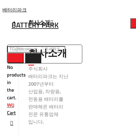
Skip
배터리파크
to
회사소개
BATTERY PARK
content
회사소개
No
주식회사
products
배터리파크는 지난
in
2007년부터
the
산업용, 차량용,
cart.
전동용 배터리를
₩
0
판매해온 배터리
Cart
전문 유통업체
입니다.