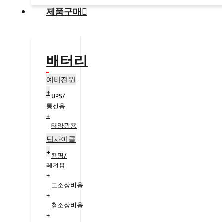
제품구매
배터리
예비전원
+
UPS/
통신용
+
태양광용
+
딥사이클
+
캠핑/
레져용
+
고소장비용
+
청소장비용
+