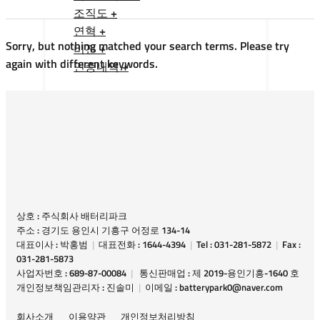
조직도 +
연혁 +
Sorry, but nothing matched your search terms. Please try
비전 +
again with different keywords.
인증내역 +
상호 : 주식회사 배터리파크
주소 : 경기도 용인시 기흥구 어정로 134-14
대표이사 : 박홍범
|
대표전화 : 1644-4394
|
Tel : 031-281-5872
|
Fax :
031-281-5873
사업자번호 : 689-87-00084
|
통신판매업 : 제 2019-용인기흥-1640 호
개인정보책임관리자 : 진솔미
|
이메일 : batterypark0@naver.com
회사소개
이용약관
개인정보처리방침