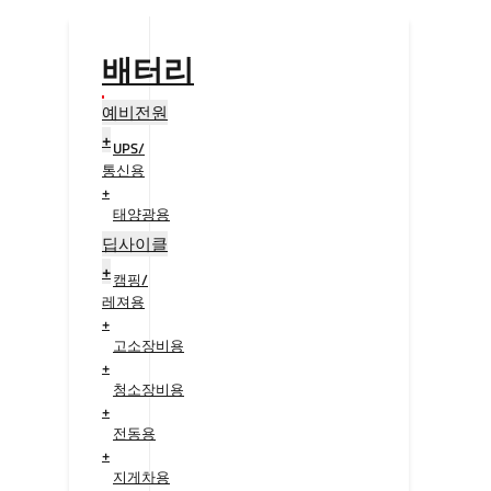
배터리
예비전원
+
UPS/
통신용
+
태양광용
+
딥사이클
+
캠핑/
레져용
+
고소장비용
+
청소장비용
+
전동용
+
지게차용