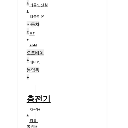
+
리튬인산철
+
리튬이온
+
자동차
+
MF
+
AGM
+
오토바이
+
에너킹
+
농업용
+
충전기
차량용
+
전동-
복원용