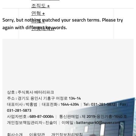
조직도 +
연혁 +
Sorry, but nothing matched your search terms. Please try
비전 +
again with different keywords.
인증내역 +
상호 : 주식회사 배터리파크
주소 : 경기도 용인시 기흥구 어정로 134-14
대표이사 : 박홍범
|
대표전화 : 1644-4394
|
Tel : 031-281-5872
|
Fax :
031-281-5873
사업자번호 : 689-87-00084
|
통신판매업 : 제 2019-용인기흥-1640 호
개인정보책임관리자 : 진솔미
|
이메일 : batterypark0@naver.com
회사소개
이용약관
개인정보처리방침