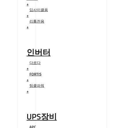
+
딥사이클용
+
리튬전용
+
인버터
다르다
+
FORTIS
+
팅클파워
+
UPS장비
APC