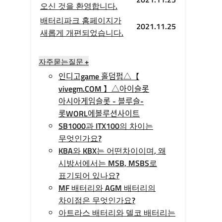
오신 것을 환영합니다.
배터리파크 홈페이지가
2021.11.25
새롭게 개편되었습니다.
자주묻는질문 +
인디­고game 홀­덤펍△【
vivegm.COM 】△아이슬롯
아시아게임슬­롯 - 블루슬­
롯WORL에볼루션사이트
SB1000과 ITX100의 차이는
무엇인가요?
KBA와 KBX는 어떤차이이며, 왜
시방서에서는 MSB, MSBS로
표기되어 있나요?
MF 배터리와 AGM 배터리의
차이점은 무엇인가요?
아트라스 배터리와 델코 배터리는