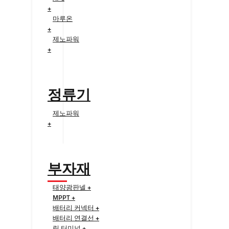
+
마루온
+
제노파워
+
정류기
제노파워
+
부자재
태양광판넬 +
MPPT +
배터리 커넥터 +
배터리 연결선 +
링 터미널 +