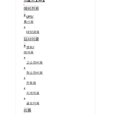
예비전원
+
UPS/
통신용
+
태양광용
+
딥사이클
+
캠핑/
레져용
+
고소장비용
+
청소장비용
+
전동용
+
지게차용
+
골프카용
+
리튬