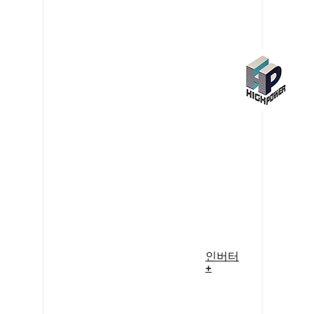
인버터
+