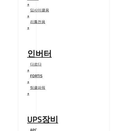
+
딥사이클용
+
리튬전용
+
인버터
다르다
+
FORTIS
+
팅클파워
+
UPS장비
APC