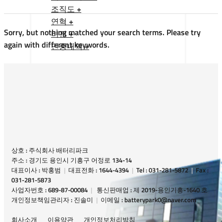
조직도 +
연혁 +
Sorry, but nothing matched your search terms. Please try
비전 +
again with different keywords.
인증내역 +
상호 : 주식회사 배터리파크
주소 : 경기도 용인시 기흥구 어정로 134-14
대표이사 : 박홍범
|
대표전화 : 1644-4394
|
Tel : 031-281-5872
|
Fax :
031-281-5873
사업자번호 : 689-87-00084
|
통신판매업 : 제 2019-용인기흥-1640 호
개인정보책임관리자 : 진솔미
|
이메일 : batterypark0@naver.com
회사소개
이용약관
개인정보처리방침