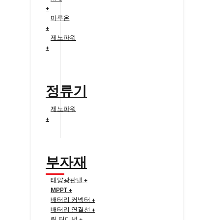
+
마루온
+
제노파워
+
정류기
제노파워
+
부자재
태양광판넬 +
MPPT +
배터리 커넥터 +
배터리 연결선 +
링 터미널 +