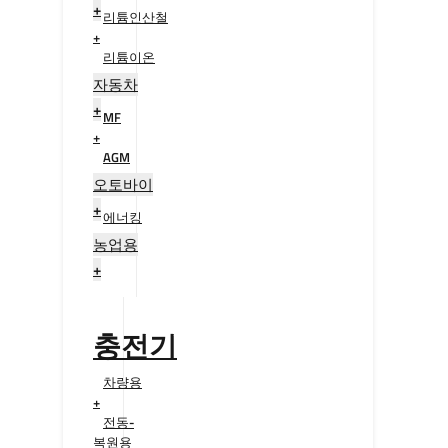
+
리튬인산철
+
리튬이온
+
자동차
+
MF
+
AGM
+
오토바이
+
에너킹
+
농업용
+
충전기
차량용
+
전동-
복원용