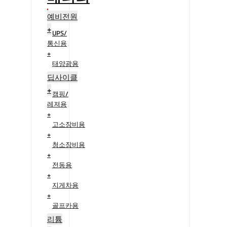
예비전원
+
UPS/
통신용
+
태양광용
+
딥사이클
+
캠핑/
레져용
+
고소장비용
+
청소장비용
+
전동용
+
지게차용
+
골프카용
+
리튬