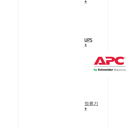
+
UPS
+
정류기
+