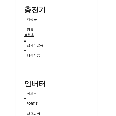
충전기
차량용
+
전동-
복원용
+
딥사이클용
+
리튬전용
+
인버터
다르다
+
FORTIS
+
팅클파워