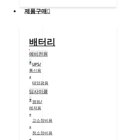
제품구매
배터리
예비전원
+
UPS/
통신용
+
태양광용
+
딥사이클
+
캠핑/
레져용
+
고소장비용
+
청소장비용
+