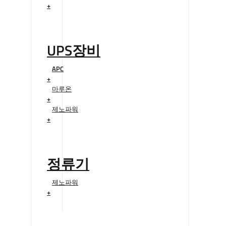
+
UPS장비
APC
+
마루온
+
제노파워
+
정류기
제노파워
+