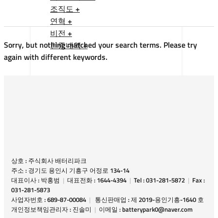
조직도 +
연혁 +
비전 +
Sorry, but nothing matched your search terms. Please try
인증내역 +
again with different keywords.
상호 : 주식회사 배터리파크
주소 : 경기도 용인시 기흥구 어정로 134-14
대표이사 : 박홍범
|
대표전화 : 1644-4394
|
Tel : 031-281-5872
|
Fax :
031-281-5873
사업자번호 : 689-87-00084
|
통신판매업 : 제 2019-용인기흥-1640 호
개인정보책임관리자 : 진솔미
|
이메일 : batterypark0@naver.com