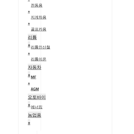
전동용
+
지게차용
+
골프카용
+
리튬
+
리튬인산철
+
리튬이온
+
자동차
+
MF
+
AGM
+
오토바이
+
에너킹
+
농업용
+