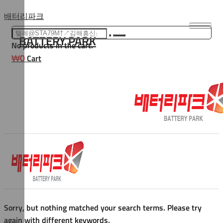
Skip
배터리파크
to
BATTERY PARK
content
No products in the cart.
₩
0
Cart
Sorry, but nothing matched your search terms. Please try
again with different keywords.