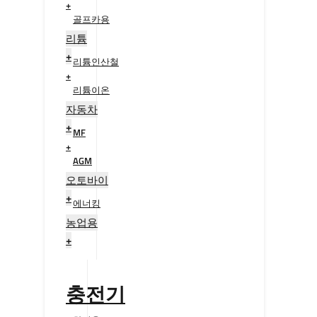
+
골프카용
+
리튬
+
리튬인산철
+
리튬이온
+
자동차
+
MF
+
AGM
+
오토바이
+
에너킹
+
농업용
+
충전기