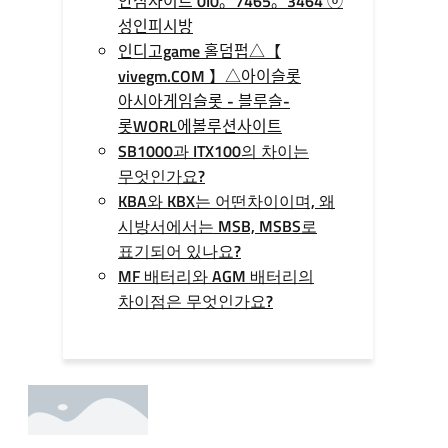
안심사이트 0I0。7465。3464 ⓞ
성인피시방
인디­고game 홀­덤펍△【
vivegm.COM 】△아이슬롯
아시아게임슬­롯 - 블루슬­
롯WORL에볼루션사이트
SB1000과 ITX100의 차이는
무엇인가요?
KBA와 KBX는 어떤차이이며, 왜
시방서에서는 MSB, MSBS로
표기되어 있나요?
MF 배터리와 AGM 배터리의
차이점은 무엇인가요?