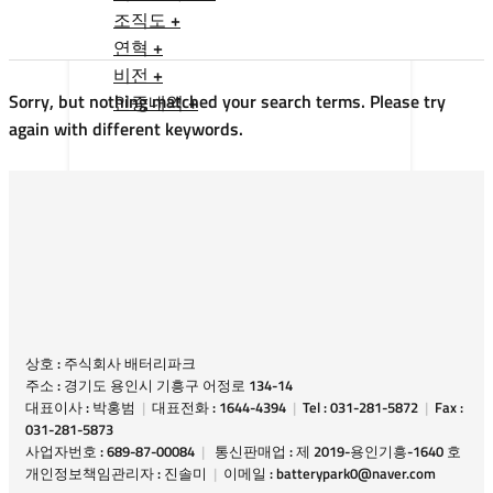
조직도 +
연혁 +
비전 +
Sorry, but nothing matched your search terms. Please try
인증내역 +
again with different keywords.
상호 : 주식회사 배터리파크
주소 : 경기도 용인시 기흥구 어정로 134-14
대표이사 : 박홍범
|
대표전화 : 1644-4394
|
Tel : 031-281-5872
|
Fax :
031-281-5873
사업자번호 : 689-87-00084
|
통신판매업 : 제 2019-용인기흥-1640 호
개인정보책임관리자 : 진솔미
|
이메일 : batterypark0@naver.com