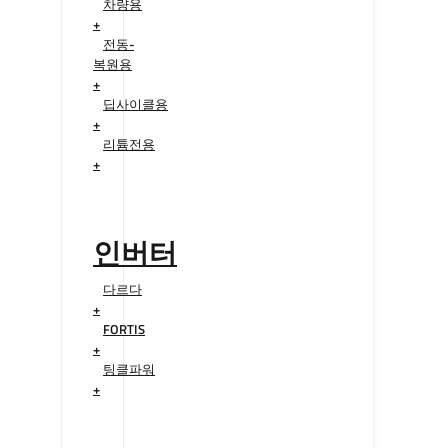
차량용
+
전동-
복원용
+
딥사이클용
+
리튬전용
+
인버터
다르다
+
FORTIS
+
팅클파워
+