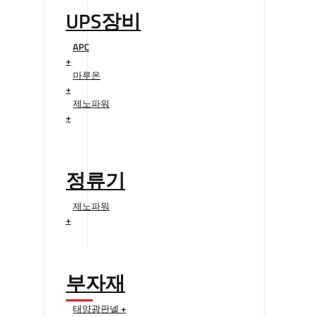
UPS장비
APC
+
마루온
+
제노파워
+
정류기
제노파워
+
부자재
태양광판넬 +