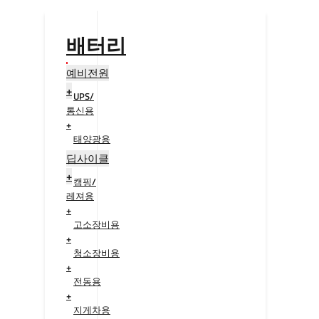
배터리
예비전원
+
UPS/
통신용
+
태양광용
+
딥사이클
+
캠핑/
레져용
+
고소장비용
+
청소장비용
+
전동용
+
지게차용