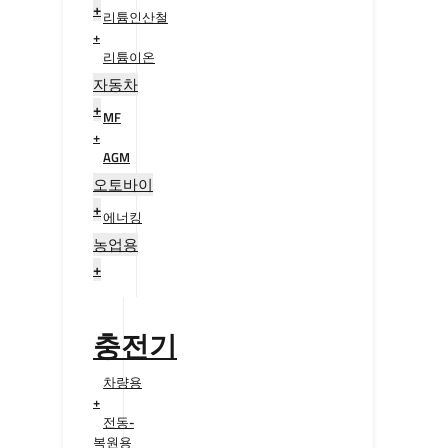
+
리튬인산철
+
리튬이온
+
자동차
+
MF
+
AGM
+
오토바이
+
에너킹
+
농업용
+
충전기
차량용
+
전동-
복원용