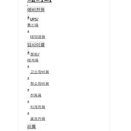
예비전원
+
UPS/
통신용
+
태양광용
+
딥사이클
+
캠핑/
레져용
+
고소장비용
+
청소장비용
+
전동용
+
지게차용
+
골프카용
+
리튬