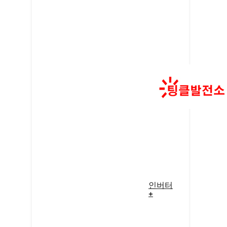
인버터
+