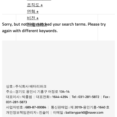
조직도 +
연혁 +
비전 +
Sorry, but nothing matched your search terms. Please try
인증내역 +
again with different keywords.
상호 : 주식회사 배터리파크
주소 : 경기도 용인시 기흥구 어정로 134-14
대표이사 : 박홍범
|
대표전화 : 1644-4394
|
Tel : 031-281-5872
|
Fax :
031-281-5873
사업자번호 : 689-87-00084
|
통신판매업 : 제 2019-용인기흥-1640 호
개인정보책임관리자 : 진솔미
|
이메일 : batterypark0@naver.com