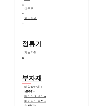
+
마루온
+
제노파워
+
정류기
제노파워
+
부자재
태양광판넬 +
MPPT +
배터리 커넥터 +
배터리 연결선 +
링 터미널 +