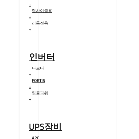
+
딥사이클용
+
리튬전용
+
인버터
다르다
+
FORTIS
+
팅클파워
+
UPS장비
APC