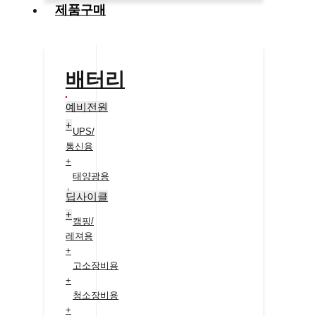
제품구매
배터리
예비전원
+
UPS/
통신용
+
태양광용
+
딥사이클
+
캠핑/
레져용
+
고소장비용
+
청소장비용
+