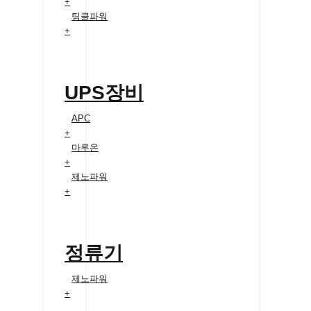
+
팅클파워
+
UPS장비
APC
+
마루온
+
제노파워
+
정류기
제노파워
+