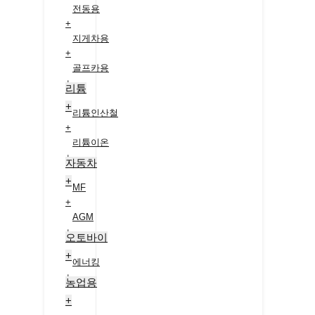
전동용
+
지게차용
+
골프카용
+
리튬
+
리튬인산철
+
리튬이온
+
자동차
+
MF
+
AGM
+
오토바이
+
에너킹
+
농업용
+