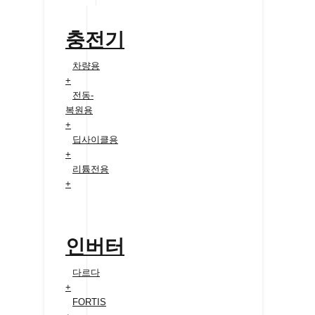
충전기
차량용
+
전동-
복원용
+
딥사이클용
+
리튬전용
+
인버터
다르다
+
FORTIS