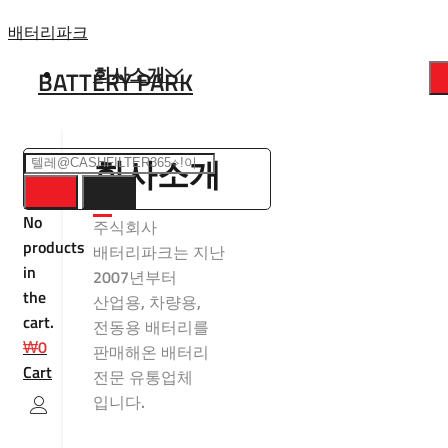
Skip
배터리파크
to
회사소개
BATTERY PARK
content
회사소개
No
주식회사
products
배터리파크는 지난
in
2007년부터
the
산업용, 차량용,
cart.
전동용 배터리를
₩
0
판매해온 배터리
Cart
전문 유통업체
입니다.