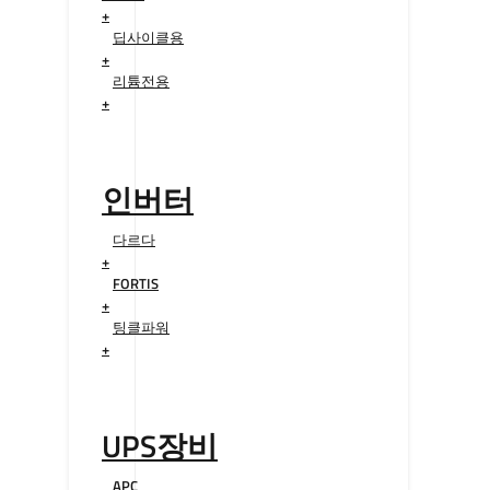
+
딥사이클용
+
리튬전용
+
인버터
다르다
+
FORTIS
+
팅클파워
+
UPS장비
APC