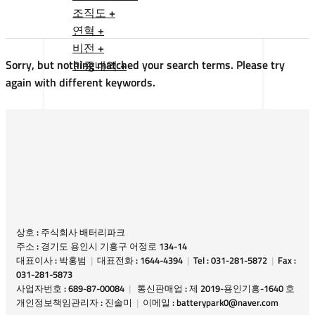
조직도 +
연혁 +
비전 +
Sorry, but nothing matched your search terms. Please try
인증내역 +
again with different keywords.
상호 : 주식회사 배터리파크
주소 : 경기도 용인시 기흥구 어정로 134-14
대표이사 : 박홍범
|
대표전화 : 1644-4394
|
Tel : 031-281-5872
|
Fax :
031-281-5873
사업자번호 : 689-87-00084
|
통신판매업 : 제 2019-용인기흥-1640 호
개인정보책임관리자 : 진솔미
|
이메일 : batterypark0@naver.com