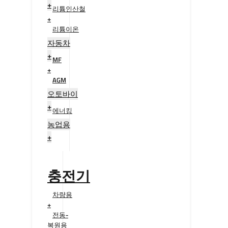
+
리튬인산철
+
리튬이온
+
자동차
+
MF
+
AGM
+
오토바이
+
에너킹
+
농업용
+
충전기
차량용
+
전동-
복원용