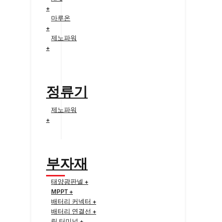
+
마루온
+
제노파워
+
정류기
제노파워
+
부자재
태양광판넬 +
MPPT +
배터리 커넥터 +
배터리 연결선 +
링 터미널 +