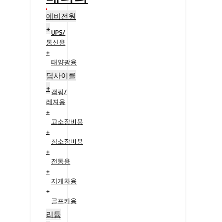
예비전원
+
UPS/
통신용
+
태양광용
+
딥사이클
+
캠핑/
레져용
+
고소장비용
+
청소장비용
+
전동용
+
지게차용
+
골프카용
+
리튬