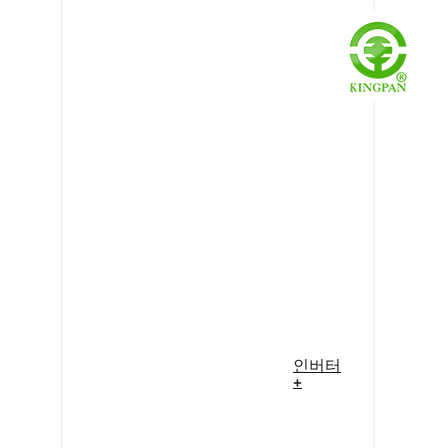
인버터
+