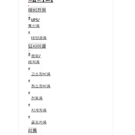
예비전원
+
UPS/
통신용
+
태양광용
+
딥사이클
+
캠핑/
레져용
+
고소장비용
+
청소장비용
+
전동용
+
지게차용
+
골프카용
+
리튬