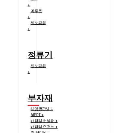
+
마루온
+
제노파워
+
정류기
제노파워
+
부자재
태양광판넬 +
MPPT +
배터리 커넥터 +
배터리 연결선 +
링 터미널 +