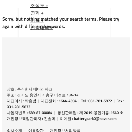
조직도 +
연혁 +
Sorry, but nothing matched your search terms. Please try
비전 +
again with different keywords.
인증내역 +
상호 : 주식회사 배터리파크
주소 : 경기도 용인시 기흥구 어정로 134-14
대표이사 : 박홍범
|
대표전화 : 1644-4394
|
Tel : 031-281-5872
|
Fax :
031-281-5873
사업자번호 : 689-87-00084
|
통신판매업 : 제 2019-용인기흥-1640 호
개인정보책임관리자 : 진솔미
|
이메일 : batterypark0@naver.com
회사소개
이용약관
개인정보처리방침