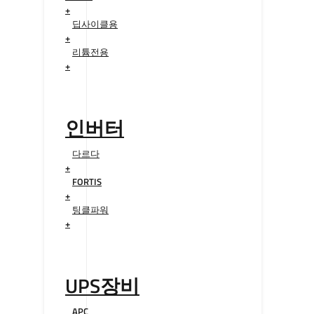
+
딥사이클용
+
리튬전용
+
인버터
다르다
+
FORTIS
+
팅클파워
+
UPS장비
APC