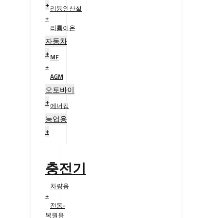
+
리튬인산철
+
리튬이온
+
자동차
+
MF
+
AGM
+
오토바이
+
에너킹
+
농업용
+
충전기
차량용
+
전동-
복원용