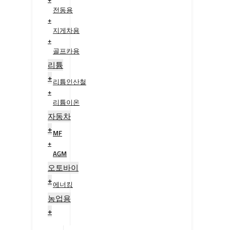
전동용
+
지게차용
+
골프카용
+
리튬
+
리튬인산철
+
리튬이온
+
자동차
+
MF
+
AGM
+
오토바이
+
에너킹
+
농업용
+