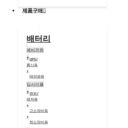
제품구매
배터리
예비전원
+
UPS/
통신용
+
태양광용
+
딥사이클
+
캠핑/
레져용
+
고소장비용
+
청소장비용
+