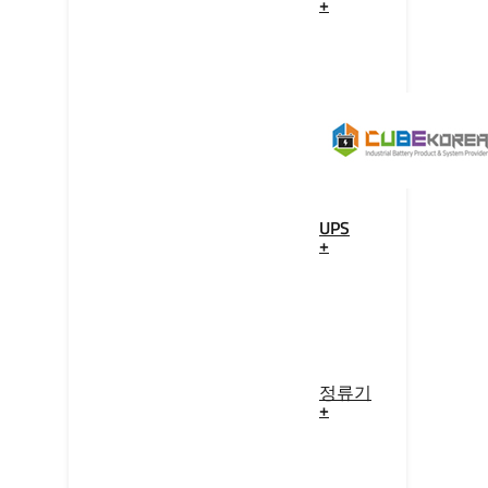
+
UPS
+
정류기
+