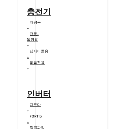
충전기
차량용
+
전동-
복원용
+
딥사이클용
+
리튬전용
+
인버터
다르다
+
FORTIS
+
팅클파워