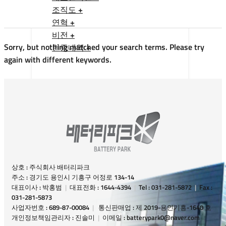
조직도 +
연혁 +
비전 +
Sorry, but nothing matched your search terms. Please try
인증내역 +
again with different keywords.
상호 : 주식회사 배터리파크
주소 : 경기도 용인시 기흥구 어정로 134-14
대표이사 : 박홍범
|
대표전화 : 1644-4394
|
Tel : 031-281-5872
|
Fax :
031-281-5873
사업자번호 : 689-87-00084
|
통신판매업 : 제 2019-용인기흥-1640 호
개인정보책임관리자 : 진솔미
|
이메일 : batterypark0@naver.com