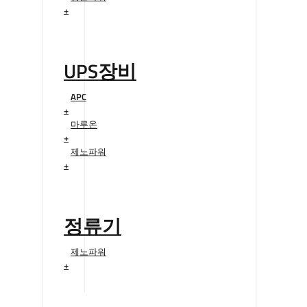
+
UPS장비
APC
+
마루온
+
제노파워
+
정류기
제노파워
+