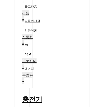
+
골프카용
+
리튬
+
리튬인산철
+
리튬이온
+
자동차
+
MF
+
AGM
+
오토바이
+
에너킹
+
농업용
+
충전기