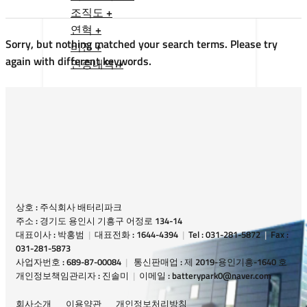
조직도 +
연혁 +
Sorry, but nothing matched your search terms. Please try
비전 +
again with different keywords.
인증내역 +
상호 : 주식회사 배터리파크
주소 : 경기도 용인시 기흥구 어정로 134-14
대표이사 : 박홍범
|
대표전화 : 1644-4394
|
Tel : 031-281-5872
|
Fax :
031-281-5873
사업자번호 : 689-87-00084
|
통신판매업 : 제 2019-용인기흥-1640 호
개인정보책임관리자 : 진솔미
|
이메일 : batterypark0@naver.com
회사소개
이용약관
개인정보처리방침