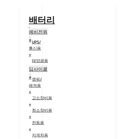
배터리
예비전원
+
UPS/
통신용
+
태양광용
+
딥사이클
+
캠핑/
레져용
+
고소장비용
+
청소장비용
+
전동용
+
지게차용