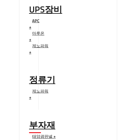
UPS장비
APC
+
마루온
+
제노파워
+
정류기
제노파워
+
부자재
태양광판넬 +