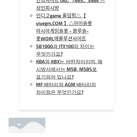
안심사이트 0I0。7465。3464 ⓞ
성인피시방
인디­고game 홀­덤펍△【
vivegm.COM 】△아이슬롯
아시아게임슬­롯 - 블루슬­
롯WORL에볼루션사이트
SB1000과 ITX100의 차이는
무엇인가요?
KBA와 KBX는 어떤차이이며, 왜
시방서에서는 MSB, MSBS로
표기되어 있나요?
MF 배터리와 AGM 배터리의
차이점은 무엇인가요?