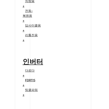
차량용
+
전동-
복원용
+
딥사이클용
+
리튬전용
+
인버터
다르다
+
FORTIS
+
팅클파워
+