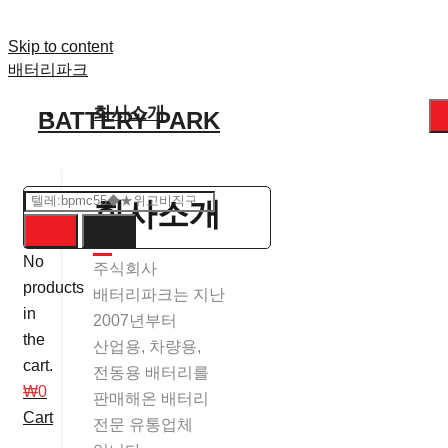
Skip to content
배터리파크
회사소개
BATTERY PARK
회사소개
No
주식회사
products
배터리파크는 지난
in
2007년부터
the
산업용, 차량용,
cart.
전동용 배터리를
₩
0
판매해온 배터리
Cart
전문 유통업체