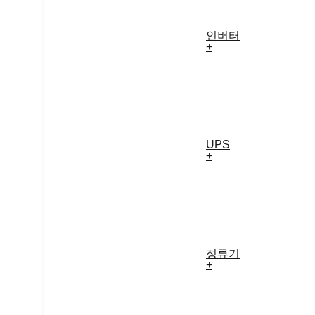
인버터
+
UPS
+
정류기
+