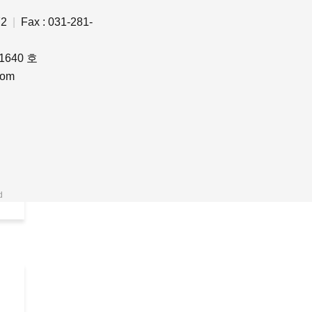
872
|
Fax : 031-281-
640 호
.com
ed