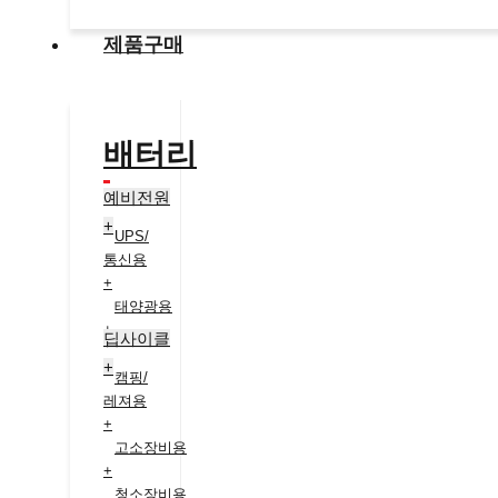
제품구매
배터리
예비전원
+
UPS/
통신용
+
태양광용
+
딥사이클
+
캠핑/
레져용
+
고소장비용
+
청소장비용