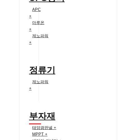
APC
+
마루온
+
제노파워
+
정류기
제노파워
+
부자재
태양광판넬 +
MPPT +