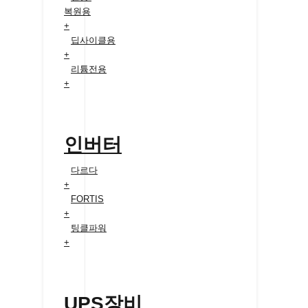
복원용
+
딥사이클용
+
리튬전용
+
인버터
다르다
+
FORTIS
+
팅클파워
+
UPS장비