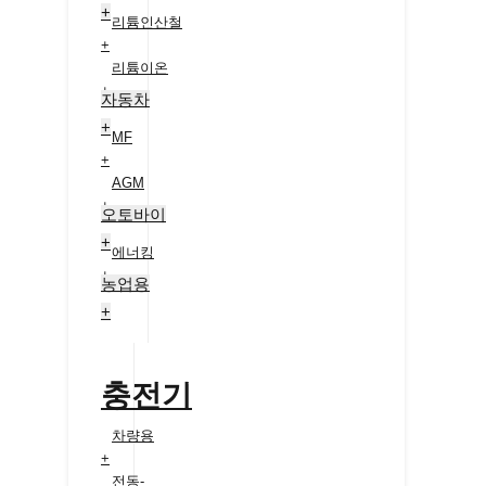
+
리튬인산철
+
리튬이온
+
자동차
+
MF
+
AGM
+
오토바이
+
에너킹
+
농업용
+
충전기
차량용
+
전동-