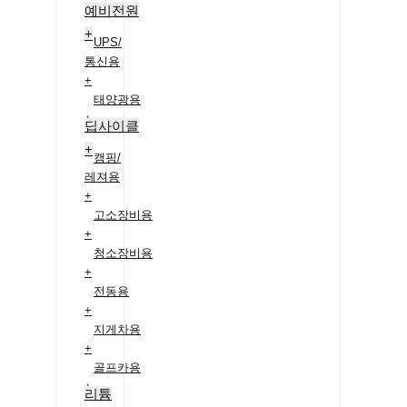
예비전원
+
UPS/
통신용
+
태양광용
+
딥사이클
+
캠핑/
레져용
+
고소장비용
+
청소장비용
+
전동용
+
지게차용
+
골프카용
+
리튬