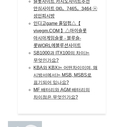
슬롯사이트 카지노사이트추천
안심사이트 0I0。7465。3464 ⓞ
성인피시방
인디­고game 홀­덤펍△【
vivegm.COM 】△아이슬롯
아시아게임슬­롯 - 블루슬­
롯WORL에볼루션사이트
SB1000과 ITX100의 차이는
무엇인가요?
KBA와 KBX는 어떤차이이며, 왜
시방서에서는 MSB, MSBS로
표기되어 있나요?
MF 배터리와 AGM 배터리의
차이점은 무엇인가요?