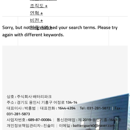
조직도 +
연혁 +
비전 +
Sorry, but nothing matched your search terms. Please try
인증내역 +
again with different keywords.
상호 : 주식회사 배터리파크
주소 : 경기도 용인시 기흥구 어정로 134-14
대표이사 : 박홍범
|
대표전화 : 1644-4394
|
Tel : 031-281-5872
|
Fax :
031-281-5873
사업자번호 : 689-87-00084
|
통신판매업 : 제 2019-용인기흥-1640 호
개인정보책임관리자 : 진솔미
|
이메일 : batterypark0@naver.com