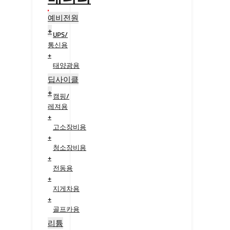
예비전원
+
UPS/
통신용
+
태양광용
+
딥사이클
+
캠핑/
레져용
+
고소장비용
+
청소장비용
+
전동용
+
지게차용
+
골프카용
+
리튬