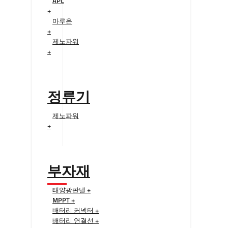
APC
+
마루온
+
제노파워
+
정류기
제노파워
+
부자재
태양광판넬 +
MPPT +
배터리 커넥터 +
배터리 연결선 +