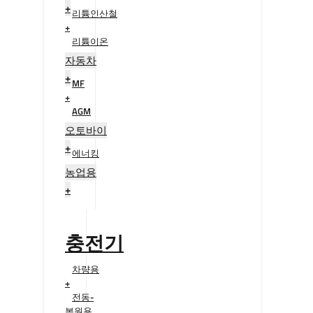
+
리튬인산철
+
리튬이온
+
자동차
+
MF
+
AGM
+
오토바이
+
에너킹
+
농업용
+
충전기
차량용
+
전동-
복원용