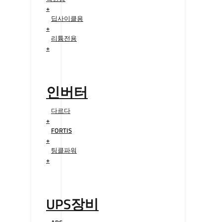
+
딥사이클용
+
리튬전용
+
인버터
다르다
+
FORTIS
+
팅클파워
+
UPS장비