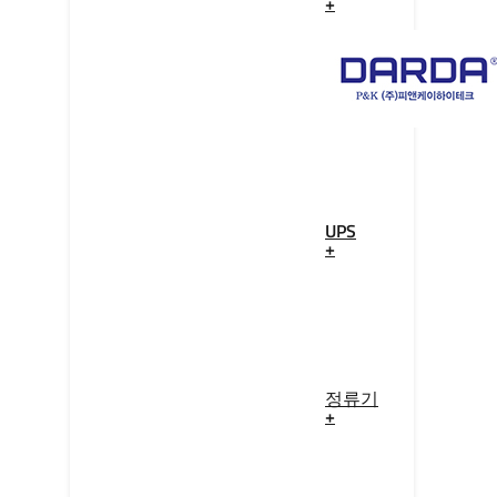
+
UPS
+
정류기
+