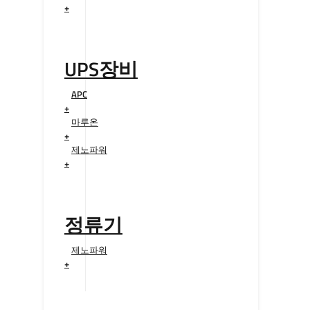
+
UPS장비
APC
+
마루온
+
제노파워
+
정류기
제노파워
+