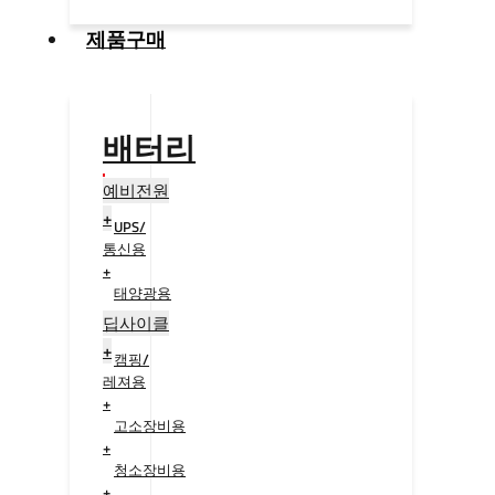
제품구매
배터리
예비전원
+
UPS/
통신용
+
태양광용
+
딥사이클
+
캠핑/
레져용
+
고소장비용
+
청소장비용
+