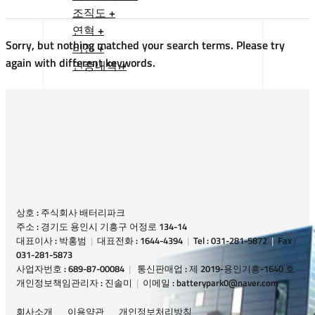
조직도 +
연혁 +
Sorry, but nothing matched your search terms. Please try
비전 +
again with different keywords.
인증내역 +
상호 : 주식회사 배터리파크
주소 : 경기도 용인시 기흥구 어정로 134-14
대표이사 : 박홍범
|
대표전화 : 1644-4394
|
Tel : 031-281-5872
|
Fax :
031-281-5873
사업자번호 : 689-87-00084
|
통신판매업 : 제 2019-용인기흥-1640 호
개인정보책임관리자 : 진솔미
|
이메일 : batterypark0@naver.com
회사소개
이용약관
개인정보처리방침