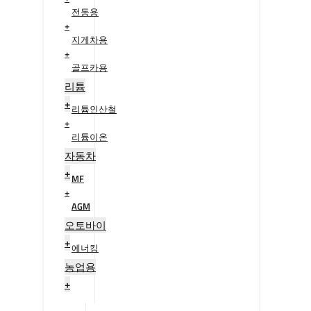
전동용
+
지게차용
+
골프카용
+
리튬
+
리튬인산철
+
리튬이온
+
자동차
+
MF
+
AGM
+
오토바이
+
에너킹
+
농업용
+