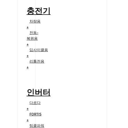
충전기
차량용
+
전동-
복원용
+
딥사이클용
+
리튬전용
+
인버터
다르다
+
FORTIS
+
팅클파워